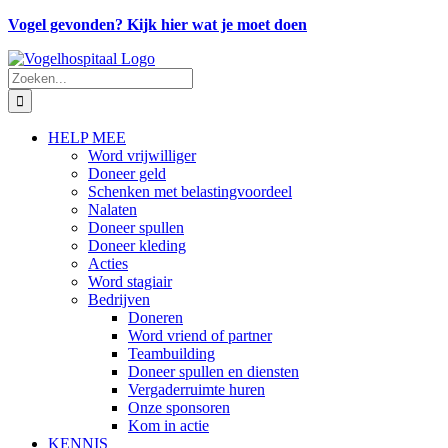
Ga
Vogel gevonden? Kijk hier wat je moet doen
naar
Facebook
Instagram
E-
inhoud
mail
Zoeken
naar:
HELP MEE
Word vrijwilliger
Doneer geld
Schenken met belastingvoordeel
Nalaten
Doneer spullen
Doneer kleding
Acties
Word stagiair
Bedrijven
Doneren
Word vriend of partner
Teambuilding
Doneer spullen en diensten
Vergaderruimte huren
Onze sponsoren
Kom in actie
KENNIS