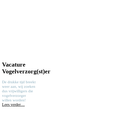
Vacature
Vogelverzorg(st)er
De drukke tijd breekt
weer aan, wij zoeken
dus vrijwilligers die
vogelverzorger
willen worden!
Lees verder…