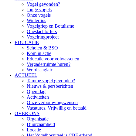
Vogel gevonden?
Jonge vogels
Onze vogels
Wintertips
Vogelgriep en Botulisme
Olieslachtoffers
Vogelringproject
EDUCATIE
Scholen & BSO
Kom in actie
Educatie voor volwassenen
Vergaderruimte huren?
Word stagiair
ACTUEEL
Tamme vogel gevonden?
Nieuws & persberichten
Open dag
Activiteiten
Onze verbouwingswensen
Vacatures, Vrijwillig en betaald
OVER ONS
Organisatie
Duurzaamheid
Locatie
Het Vogelhospitaal is CBF erkend