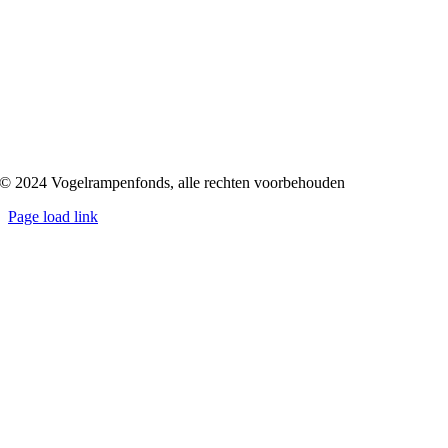
© 2024 Vogelrampenfonds, alle rechten voorbehouden
Page load link
Ga
naar
de
bovenkant