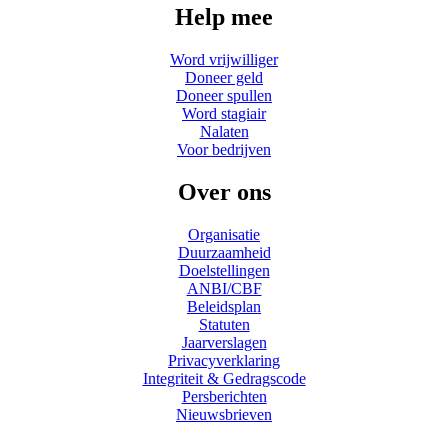
Help mee
Word vrijwilliger
Doneer geld
Doneer spullen
Word stagiair
Nalaten
Voor bedrijven
Over ons
Organisatie
Duurzaamheid
Doelstellingen
ANBI/CBF
Beleidsplan
Statuten
Jaarverslagen
Privacyverklaring
Integriteit & Gedragscode
Persberichten
Nieuwsbrieven